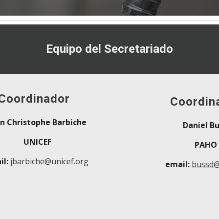
Equipo del Secretariado
Coordinador
Coordin
an Christophe Barbiche
Daniel B
UNICEF
PAHO
il:
jbarbiche@unicef.org
email:
bussd@