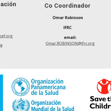
mación
Co
Coordinador
Omar Robinson
IFRC
ef.org
email:
Omar.ROBINSON@ifrc.org
38