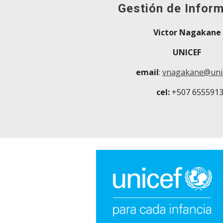
Gestión de Infor
Victor Nagakane
UNICEF
email
:
vnagakane@unic
cel:
+507 655591