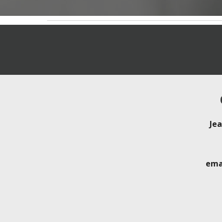
Je
ema