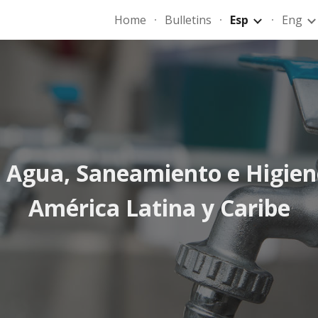
Home
Bulletins
Esp
Eng
ip to main content
Skip to navigat
 Agua, Saneamiento e Higiene
América Latina y Caribe