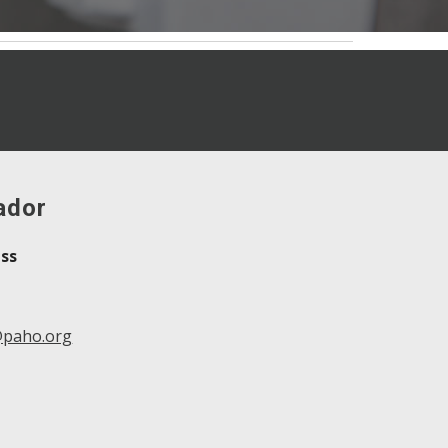
ador
uss
paho.org