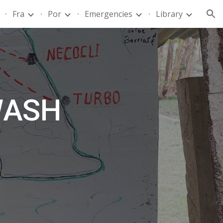
Fra
Por
Emergencies
Library
ion
WASH