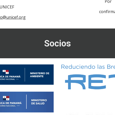
Por
UNICEF
confirm
o@unicef.org
Socios