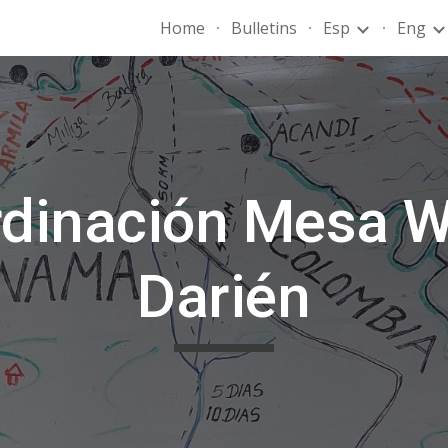
Home
Bulletins
Esp
Eng
ip to main content
Skip to navigat
rdinación Mesa 
Darién